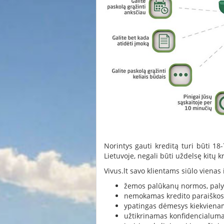
Norintys gauti kreditą turi būti 18
Lietuvoje, negali būti uždelsę kitų 
Vivus.lt savo klientams siūlo vienas 
žemos palūkanų normos, palyg
nemokamas kredito paraiškos
ypatingas dėmesys kiekvienam
užtikrinamas konfidencialum