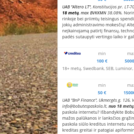
UAB "Altero LT",
Konstitucijos pr. LT-7
18 metų
, max BVKKMN
38.08%
.
Norim
rinkoje bei priimtų teisingus spendim
jokių administravimo mokesčių! Alte
neįkainojamą patirtį finansų, technol
padės sutaupyti vertingo laiko ir ga
min
ma
100 €
5000
18+ metų,
Swedbank, SEB, Luminor
min
ma
50 €
1500
UAB "BnP Finance", Ukmergės g. 126, 
info@bobutespaskola.lt
,
nuo 18 metų
paskola internetu? Išbandykite Bobut
mažos palūkanos ir lanksčios grąži
paskola siūlo kreditus internetu nu
kreditas greitai ir patogiai apifor