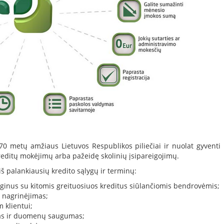
-70 metų amžiaus Lietuvos Respublikos piliečiai ir nuolat gyventi
kreditų mokėjimų arba pažeidę skolinių įsipareigojimų.
iš palankiausių kredito sąlygų ir terminų:
inus su kitomis greituosiuos kreditus siūlančiomis bendrovėmis;
 nagrinėjimas;
 klientui;
as ir duomenų saugumas;