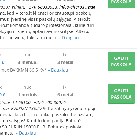
PASKOLĄ
09307 Vilnius
, +370 68033033,
info@altero.lt
,
nuo
e, kad Altero.lt klientai orientuotųsi paskolų
us, įvertinę visas paskolų sąlygas. Altero.lt -
ro.lt komandą sudaro profesionalai, kurie turi
ogijų ir klientų aptarnavimo srityse. Altero.lt
lbūt ne vieną tūkstantį eurų.
» Daugiau
x
nuo
iki
GAUTI
 €
3 mėnuo.
3 metai
PASKOLĄ
, max BVKKMN 66.51%*
» Daugiau
x
nuo
iki
GAUTI
0 €
1 metinis
6 metai
PASKOLĄ
Vilnius, LT-08100, +370 700 80070,
, max BVKKMN 136.27%.
Reikalinga greita ir pigi
espaskola.lt – čia laukia paskolos be užstato,
nimo sąlygos! Kreditų kompanija Bobutės
o 50 EUR iki 15000 EUR. Bobutės paskola
minamas.
» Daugiau