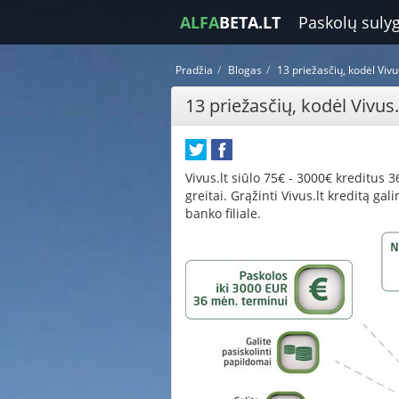
ALFA
BETA.LT
Paskolų suly
Pradžia
Blogas
13 priežasčių, kodėl Vivu
13 priežasčių, kodėl Vivus
Vivus.lt siūlo 75€ - 3000€ kreditus 3
greitai. Grąžinti Vivus.lt kreditą ga
banko filiale.