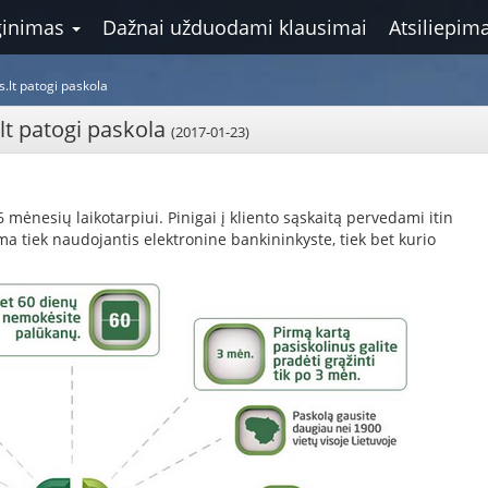
ginimas
Dažnai užduodami klausimai
Atsiliepima
s.lt patogi paskola
.lt patogi paskola
(2017-01-23)
6 mėnesių laikotarpiui. Pinigai į kliento sąskaitą pervedami itin
lima tiek naudojantis elektronine bankininkyste, tiek bet kurio