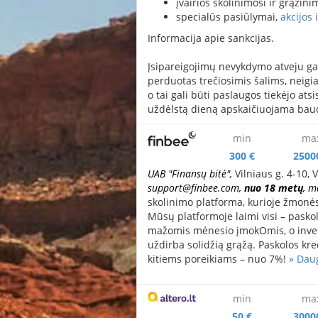
įvairios skolinimosi ir grąžin
specialūs pasiūlymai,
akcijos 
Informacija apie sankcijas.
Įsipareigojimų nevykdymo atveju gal
perduotas trečiosimis šalims, neigiam
o tai gali būti paslaugos tiekėjo at
uždėlstą dieną apskaičiuojama bau
min
ma
300 €
2500
UAB "Finansų bitė",
Vilniaus g. 4-10, 
support@finbee.com
,
nuo 18 metų
, 
skolinimo platforma, kurioje žmonė
Mūsų platformoje laimi visi – pasko
mažomis mėnesio įmokOmis, o invest
uždirba solidžią grąžą. Paskolos kre
kitiems poreikiams – nuo 7%!
» Dau
min
ma
50 €
3000