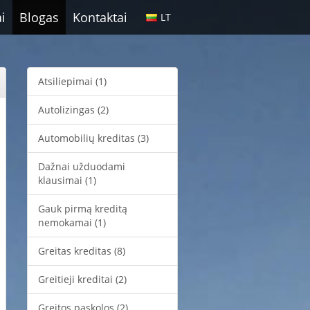
i
Blogas
Kontaktai
LT
Atsiliepimai
(1)
Autolizingas
(2)
Automobilių kreditas
(3)
Dažnai užduodami
klausimai
(1)
Gauk pirmą kreditą
nemokamai
(1)
Greitas kreditas
(8)
Greitieji kreditai
(2)
Greitos paskolos
(2)