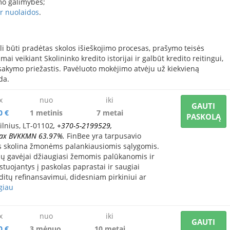
imo galimybės;
ir nuolaidos
.
i būti pradėtas skolos išieškojimo procesas, prašymo teisės
ai veikiant Skolininko kredito istorijai ir galbūt kredito reitingui,
sisakymo priežastis. Pavėluoto mokėjimo atvėju už kiekvieną
da.
x
nuo
iki
GAUTI
0 €
1 metinis
7 metai
PASKOLĄ
Vilnius, LT-01102
, +370-5-2199529,
max BVKKMN 63.97%.
FinBee yra tarpusavio
s skolina žmonėms palankiausiomis sąlygomis.
lų gavėjai džiaugiasi žemomis palūkanomis ir
uojantys į paskolas paprastai ir saugiai
ditų refinansavimui, didesniam pirkiniui ar
giau
x
nuo
iki
GAUTI
0 €
3 mėnuo.
10 metai