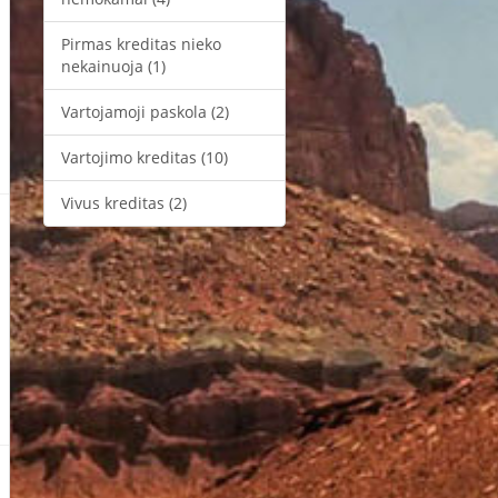
Pirmas kreditas nieko
nekainuoja
(1)
Vartojamoji paskola
(2)
Vartojimo kreditas
(10)
Vivus kreditas
(2)