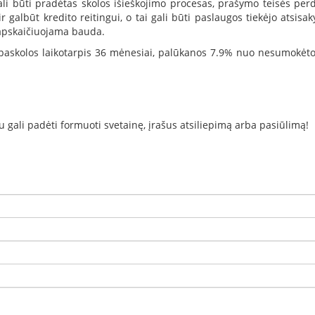
li būti pradėtas skolos išieškojimo procesas, prašymo teisės perd
i ir galbūt kredito reitingui, o tai gali būti paslaugos tiekėjo atsi
 apskaičiuojama bauda.
paskolos laikotarpis 36 mėnesiai, palūkanos 7.9% nuo nesumokėt
gali padėti formuoti svetainę, įrašus atsiliepimą arba pasiūlimą!