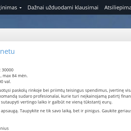
ginimas
Dažnai užduodami klausimai
Atsiliepima
rnetu
.
R 30000
., max 84 mėn.
0 val.
uotųsi paskolų rinkoje bei priimtų teisingus spendimus, įvertinę visa
omandą sudaro profesionalai, kurie turi neįkainojamą patirtį finans
 sutaupyti vertingo laiko ir galbūt ne vieną tūkstantį eurų.
saugą. Taupykite ne tik savo laiką, bet ir pinigus. Gaukite geria
lnius