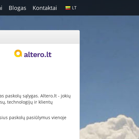
i
Blogas
Kontaktai
LT
s paskolų sąlygas. Altero.lt - jokių
ų, technologijų ir klientų
usius paskolų pasiūlymus vienoje