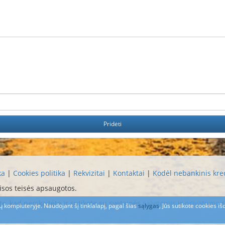
ka
|
Cookies politika
|
Rekvizitai
|
Kontaktai
|
Kodėl nebankinis kre
Visos teisės apsaugotos.
e, kad perskaitėte ir sutikote su svetainės
sąlygomis
ir
privatumo
s
sų kompiuteryje. Naudojant šį tinklalapį, pagal šias
sąlygas
, Jūs sutikote cookies i