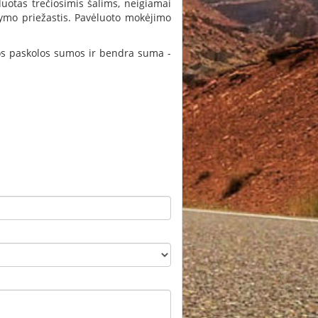
uotas trečiosimis šalims, neigiamai
sakymo priežastis. Pavėluoto mokėjimo
os paskolos sumos ir bendra suma -