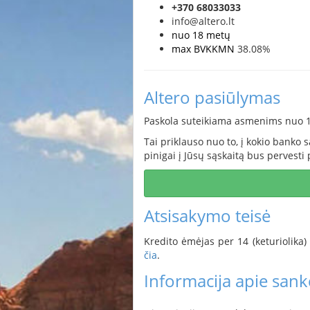
+370 68033033
info@altero.lt
nuo 18 metų
max BVKKMN
38.08%
Altero pasiūlymas
Paskola suteikiama asmenims nuo 18
Tai priklauso nuo to, į kokio banko 
pinigai į Jūsų sąskaitą bus pervesti 
Atsisakymo teisė
Kredito ėmėjas per 14 (keturiolika)
čia
.
Informacija apie sankc