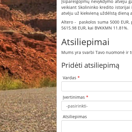
Įsipareigojimų nevykdymo atveju ga
veikiant Skolininko kredito istorija
atvėju už kiekvieną uždėlstą dieną
Altero - paskolos suma 5000 EUR, 
5615.98 EUR, kai BVKKMN 11.81%.
Atsiliepimai
Mums yra svarbi Tavo nuomonė ir tu 
Pridėti atsiliepimą
Vardas
*
Įvertinimas
*
Atsiliepimas