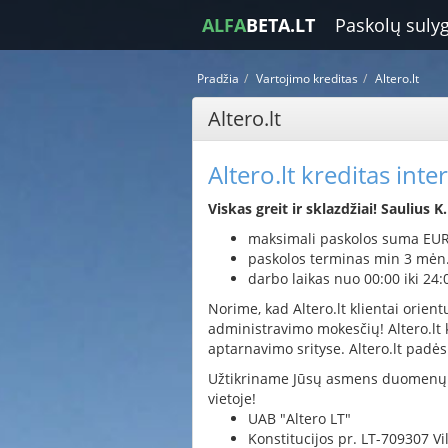
ALFA
BETA.LT
Paskolų suly
Pradžia
Vartojimo kreditas
Altero.lt
Altero.lt
Altero.lt kreditas inte
Viskas greit ir sklazdžiai! Saulius K
maksimali paskolos suma EU
paskolos terminas min 3 mėn
darbo laikas nuo 00:00 iki 24:0
Norime, kad Altero.lt klientai orient
administravimo mokesčių! Altero.lt k
aptarnavimo srityse. Altero.lt padės
Užtikriname Jūsų asmens duomenų ap
vietoje!
UAB "Altero LT"
Konstitucijos pr. LT-709307 Vi