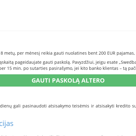
 metų, per mėnesį reikia gauti nuolatines bent 200 EUR pajamas, 
sąskaitą pageidaujate gauti paskolą. Pavyzdžiui, jeigu esate „Swedb
per 15 min. po sutarties pasirašymo, jei kito banko klientas – tą pač
GAUTI PASKOLĄ ALTERO
 dienų gali pasinaudoti atsisakymo teisėmis ir atsisakyti kredito su
ijas