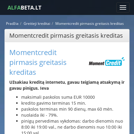
ALFA
BETA.LT
Pradžia
Greitieji kreditai
Momentcredit pirmasis greitasis kreditas
Momentcredit pirmasis greitasis kreditas
Momentcredit
pirmasis greitasis
kreditas
Užsakiau kreditą internetu, gavau teigiamą atsakymą ir
gavau pinigus. Ieva
maksimali paskolos suma EUR 10000
kredito gavimo terminas 15 min.
paskolos terminas min 90 dienų, max 60 mėn.
nuolaida iki - 79%.
pinigų pervedimas vykdomas: darbo dienomis nuo
8:00 iki 19:00 val., ne darbo dienomis nuo 10:00 iki
15:00 val.