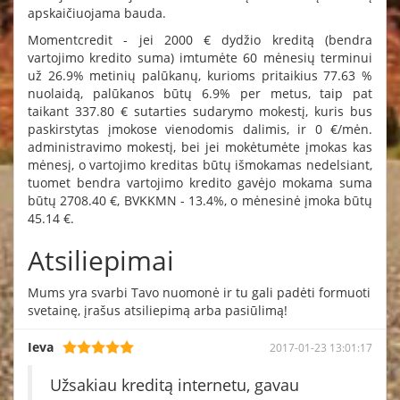
apskaičiuojama bauda.
Momentcredit - jei 2000 € dydžio kreditą (bendra
vartojimo kredito suma) imtumėte 60 mėnesių terminui
už 26.9% metinių palūkanų, kurioms pritaikius 77.63 %
nuolaidą, palūkanos būtų 6.9% per metus, taip pat
taikant 337.80 € sutarties sudarymo mokestį, kuris bus
paskirstytas įmokose vienodomis dalimis, ir 0 €/mėn.
administravimo mokestį, bei jei mokėtumėte įmokas kas
mėnesį, o vartojimo kreditas būtų išmokamas nedelsiant,
tuomet bendra vartojimo kredito gavėjo mokama suma
būtų 2708.40 €, BVKKMN - 13.4%, o mėnesinė įmoka būtų
45.14 €.
Atsiliepimai
Mums yra svarbi Tavo nuomonė ir tu gali padėti formuoti
svetainę, įrašus atsiliepimą arba pasiūlimą!
Ieva
2017-01-23 13:01:17
Užsakiau kreditą internetu, gavau