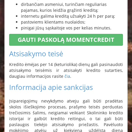
dirbančiam asmeniui, turinčiam reguliarias
pajamas, kurios leidžia grąžinti kreditą;
internetu galima kreditą užsakyti 24 h per parą;
pastoviems klientams nuolaidos;
pinigai jūsų sąskaitoje vos per kelias minutes.
GAUTI PASKOLĄ MOMENTCREDIT
Atsisakymo teisė
Kredito ėmėjas per 14 (keturiolika) dienų gali pasinaudoti
atsisakymo teisėmis ir atsisakyti kredito sutarties,
daugiau informacijos rasite
čia
.
Informacija apie sankcijas
Įsipareigojimų nevykdymo atveju gali būti pradėtas
skolos išieškojimo procesas, prašymo teisės perduotas
trečiosimis šalims, neigiamai veikiant Skolininko kredito
istorijai ir galbūt kredito reitingui, o tai gali būti
paslaugos tiekėjo atsisakymo priežastis. Pavėluoto
mokėjimo atvėju už kiekvieną uždėlstą dieną