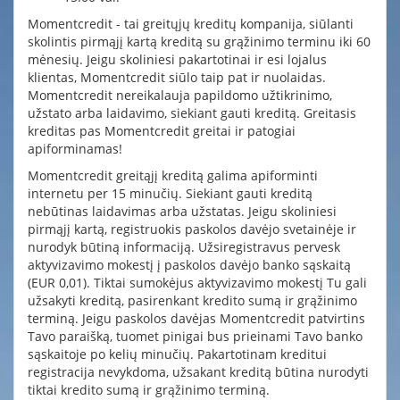
Momentcredit - tai greitųjų kreditų kompanija, siūlanti
skolintis pirmąjį kartą kreditą su grąžinimo terminu iki 60
mėnesių. Jeigu skoliniesi pakartotinai ir esi lojalus
klientas, Momentcredit siūlo taip pat ir nuolaidas.
Momentcredit nereikalauja papildomo užtikrinimo,
užstato arba laidavimo, siekiant gauti kreditą. Greitasis
kreditas pas Momentcredit greitai ir patogiai
apiforminamas!
Momentcredit greitąjį kreditą galima apiforminti
internetu per 15 minučių. Siekiant gauti kreditą
nebūtinas laidavimas arba užstatas. Jeigu skoliniesi
pirmąjį kartą, registruokis paskolos davėjo svetainėje ir
nurodyk būtiną informaciją. Užsiregistravus pervesk
aktyvizavimo mokestį į paskolos davėjo banko sąskaitą
(EUR 0,01). Tiktai sumokėjus aktyvizavimo mokestį Tu gali
užsakyti kreditą, pasirenkant kredito sumą ir grąžinimo
terminą. Jeigu paskolos davėjas Momentcredit patvirtins
Tavo paraišką, tuomet pinigai bus prieinami Tavo banko
sąskaitoje po kelių minučių. Pakartotinam kreditui
registracija nevykdoma, užsakant kreditą būtina nurodyti
tiktai kredito sumą ir grąžinimo terminą.