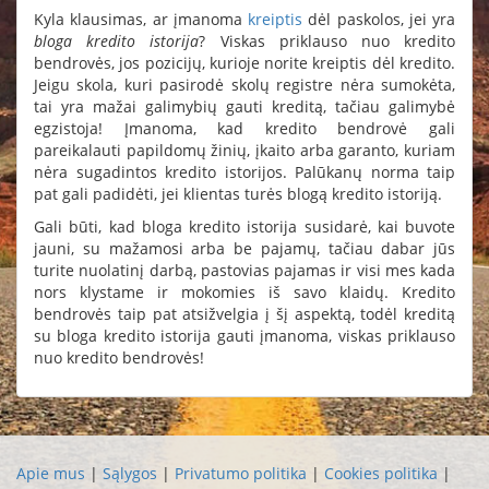
Kyla klausimas, ar įmanoma
kreiptis
dėl paskolos, jei yra
bloga kredito istorija
? Viskas priklauso nuo kredito
bendrovės, jos pozicijų, kurioje norite kreiptis dėl kredito.
Jeigu skola, kuri pasirodė skolų registre nėra sumokėta,
tai yra mažai galimybių gauti kreditą, tačiau galimybė
egzistoja! Įmanoma, kad kredito bendrovė gali
pareikalauti papildomų žinių, įkaito arba garanto, kuriam
nėra sugadintos kredito istorijos. Palūkanų norma taip
pat gali padidėti, jei klientas turės blogą kredito istoriją.
Gali būti, kad bloga kredito istorija susidarė, kai buvote
jauni, su mažamosi arba be pajamų, tačiau dabar jūs
turite nuolatinį darbą, pastovias pajamas ir visi mes kada
nors klystame ir mokomies iš savo klaidų. Kredito
bendrovės taip pat atsižvelgia į šį aspektą, todėl kreditą
su bloga kredito istorija gauti įmanoma, viskas priklauso
nuo kredito bendrovės!
Apie mus
|
Sąlygos
|
Privatumo politika
|
Cookies politika
|