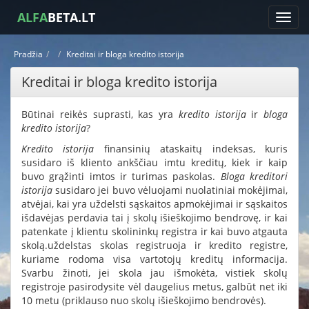
ALFA
BETA.LT
Pradžia
Kreditai ir bloga kredito istorija
Kreditai ir bloga kredito istorija
Būtinai reikės suprasti, kas yra
kredito istorija
ir
bloga
kredito istorija
?
Kredito istorija
finansinių ataskaitų indeksas, kuris
susidaro iš kliento ankščiau imtu kreditų, kiek ir kaip
buvo grąžinti imtos ir turimas paskolas.
Bloga kreditori
istorija
susidaro jei buvo vėluojami nuolatiniai mokėjimai,
atvėjai, kai yra uždelsti sąskaitos apmokėjimai ir sąskaitos
išdavėjas perdavia tai į skolų išieškojimo bendrovę, ir kai
patenkate į klientu skolininkų registra ir kai buvo atgauta
skolą.uždelstas skolas registruoja ir kredito registre,
kuriame rodoma visa vartotojų kreditų informacija.
Svarbu žinoti, jei skola jau išmokėta, vistiek skolų
registroje pasirodysite vėl daugelius metus, galbūt net iki
10 metu (priklauso nuo skolų išieškojimo bendrovės).