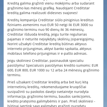
Kreditą galima grąžinti vienu mokėjimu arba sudarant
grąžinimo kas mėnesį grafiką. Naudojant Creditstar
kreditą galima realizuoti didesnes svajones!
Kreditų kompanija Creditstar siūlo piniginius kreditus
fiziniams asmenims nuo EUR 50 netgi iki EUR 3000 su
grąžinimo terminu nuo 90 dienų iki 36 mėnesių.
Creditstar išduoda kreditą, jeigu turite reguliarias
pajamas ir neturite neįvykdytų skolinių įsipareigojimų.
Norint užsakyti Creditstar kreditą būtinas aktyvus
interneto prijungimas, aktyvi banko sąskaita, aktyvus
mobilaus telefono prijungimas ir e-pašto adresas.
Jeigu skoliniesi Creditstar, pasinaudok specialiu
pasiūlymu! Specialusis pasiūlymas kredito sumoms: EUR
600, EUR 800, EUR 1000 su 12 arba 24 mėnesių grąžinimo
terminu.
Prieš užsakant Creditstar kreditą arba bet kurį kitą
internetinių kreditų, rekomenduojame kruopščiai
susipažinti su paskolos davėjo svetainėje nurodyta
informacija, grąžinimo terminu, baudos sankcijomis,
kredito pratęsimo galimybėmis ir pan. Prieš skoliniesi -
būtinai įvertink savo galimybes grąžinti nurodytu