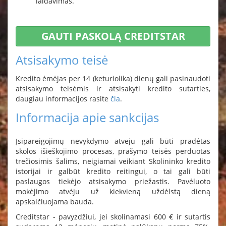
laidavimas.
GAUTI PASKOLĄ CREDITSTAR
Atsisakymo teisė
Kredito ėmėjas per 14 (keturiolika) dienų gali pasinaudoti
atsisakymo teisėmis ir atsisakyti kredito sutarties,
daugiau informacijos rasite
čia
.
Informacija apie sankcijas
Įsipareigojimų nevykdymo atveju gali būti pradėtas
skolos išieškojimo procesas, prašymo teisės perduotas
trečiosimis šalims, neigiamai veikiant Skolininko kredito
istorijai ir galbūt kredito reitingui, o tai gali būti
paslaugos tiekėjo atsisakymo priežastis. Pavėluoto
mokėjimo atvėju už kiekvieną uždėlstą dieną
apskaičiuojama bauda.
Creditstar - pavyzdžiui, jei skolinamasi 600 € ir sutartis