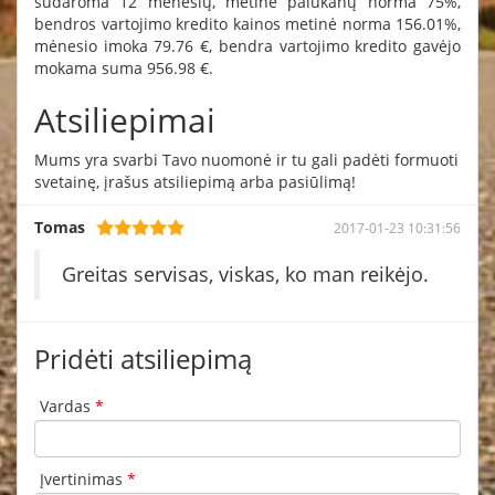
sudaroma 12 mėnesių, metinė palūkanų norma 75%,
bendros vartojimo kredito kainos metinė norma 156.01%,
mėnesio imoka 79.76 €, bendra vartojimo kredito gavėjo
mokama suma 956.98 €.
Atsiliepimai
Mums yra svarbi Tavo nuomonė ir tu gali padėti formuoti
svetainę, įrašus atsiliepimą arba pasiūlimą!
Tomas
2017-01-23 10:31:56
Greitas servisas, viskas, ko man reikėjo.
Pridėti atsiliepimą
Vardas
*
Įvertinimas
*