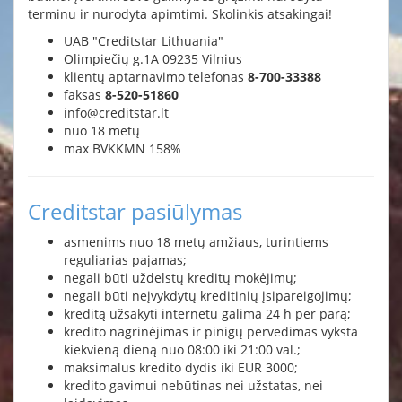
terminu ir nurodyta apimtimi. Skolinkis atsakingai!
UAB "Creditstar Lithuania"
Olimpiečių g.1A 09235 Vilnius
klientų aptarnavimo telefonas
8-700-33388
faksas
8-520-51860
info@creditstar.lt
nuo 18 metų
max BVKKMN 158%
Creditstar pasiūlymas
asmenims nuo 18 metų amžiaus, turintiems
reguliarias pajamas;
negali būti uždelstų kreditų mokėjimų;
negali būti neįvykdytų kreditinių įsipareigojimų;
kreditą užsakyti internetu galima 24 h per parą;
kredito nagrinėjimas ir pinigų pervedimas vyksta
kiekvieną dieną nuo 08:00 iki 21:00 val.;
maksimalus kredito dydis iki EUR 3000;
kredito gavimui nebūtinas nei užstatas, nei