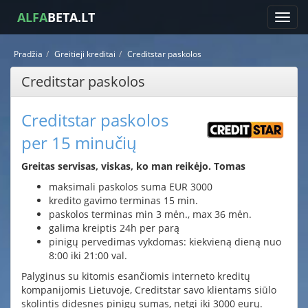
ALFA
BETA.LT
Pradžia
Greitieji kreditai
Creditstar paskolos
Creditstar paskolos
Creditstar paskolos
per 15 minučių
Greitas servisas, viskas, ko man reikėjo. Tomas
maksimali paskolos suma EUR 3000
kredito gavimo terminas 15 min.
paskolos terminas min 3 mėn., max 36 mėn.
galima kreiptis 24h per parą
pinigų pervedimas vykdomas: kiekvieną dieną nuo
8:00 iki 21:00 val.
Palyginus su kitomis esančiomis interneto kreditų
kompanijomis Lietuvoje, Creditstar savo klientams siūlo
skolintis didesnes pinigų sumas, netgi iki 3000 eurų.